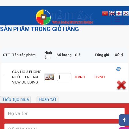
SẢN PHẨM TRONG GIỎ HÀNG
Hình
STT
Tên sản phẩm
Số lượng
Giá
Tổng giá
Xử lý
ảnh
CĂN HỘ 3 PHÒNG
1
NGỦ – TẠI LAKE
0 VNĐ
0 VNĐ
VIEW BUILDING