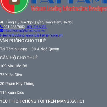
Tầng 10, 39A Ngô Quyền, Hoàn Kiếm, Hà Nội.
091.288.7062
- 091.793.5355
Head.leasing@taitam.com.vn
Internetbooking.leasing@taitam.com.vn
VĂN PHÒNG CHO THUÊ
Tài Tâm building – 39 A Ngô Quyền
CĂN HỘ CHO THUÊ
109 Mai Hắc Đế
72 Xuân Diệu
20 Phạm Huy Thông
114 Xuân Diệu
YÊU THÍCH CHÚNG TÔI TRÊN MẠNG XÃ HỘI